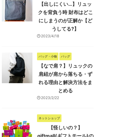
【出しにくい…】リュッ
クを背負う時 財布はどこ
にしまうのが正解か【ど
うしてる?】
2023/4/18
バッグ・小物
バッグ
【なで肩？】リュックの
肩紐が肩から落ちる・ず
れる理由と解決方法をま
とめる
2023/2/22
ネットショップ
【怪しいの？】
giftmall(ギフトモール)の