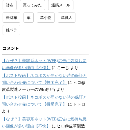
財布
買ってみた
迷惑メール
長財布
革
革小物
革職人
靴ベラ
コメント
【なぜ？】美容系ネット(WEB)広告に気持ち悪
い画像が多い理由【不快】
に
こーじ
より
【ポスト投函】ネコポスが届かない時の保証と
問い合わせ先について【投函完了】
に
ヒロ@
皮革製造メーカーのWEB担当
より
【ポスト投函】ネコポスが届かない時の保証と
問い合わせ先について【投函完了】
に
トトロ
より
【なぜ？】美容系ネット(WEB)広告に気持ち悪
い画像が多い理由【不快】
に
ヒロ@皮革製造