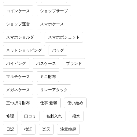
コインケース
ショップサーブ
ショップ運営
スマホケース
スマホショルダー
スマホポシェット
ネットショッピング
バッグ
パイピング
パスケース
ブランド
マルチケース
ミニ財布
メガネケース
リレーアタック
三つ折り財布
仕事 憂鬱
使い始め
修理
口コミ
名刺入れ
撥水
日記
検証
楽天
注意喚起