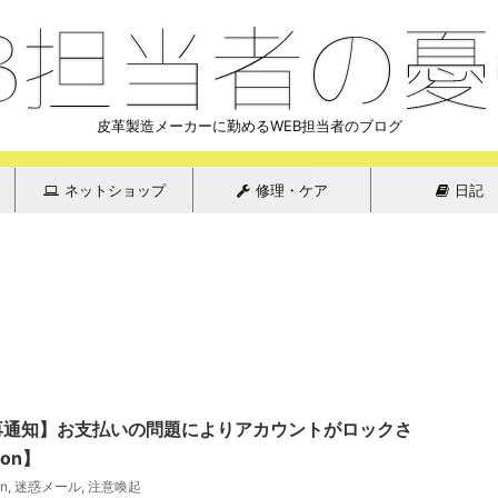
皮革製造メーカーに勤めるWEB担当者のブログ
ネットショップ
修理・ケア
日記
再通知】お支払いの問題によりアカウントがロックさ
on】
n
,
迷惑メール
,
注意喚起