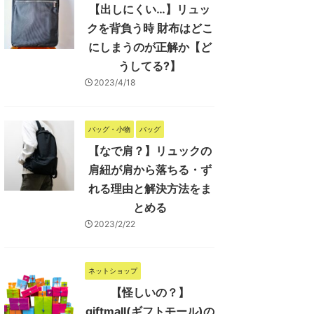
【出しにくい…】リュッ
クを背負う時 財布はどこ
にしまうのが正解か【ど
うしてる?】
2023/4/18
バッグ・小物
バッグ
【なで肩？】リュックの
肩紐が肩から落ちる・ず
れる理由と解決方法をま
とめる
2023/2/22
ネットショップ
【怪しいの？】
giftmall(ギフトモール)の