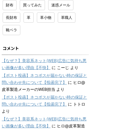
財布
買ってみた
迷惑メール
長財布
革
革小物
革職人
靴ベラ
コメント
【なぜ？】美容系ネット(WEB)広告に気持ち悪
い画像が多い理由【不快】
に
こーじ
より
【ポスト投函】ネコポスが届かない時の保証と
問い合わせ先について【投函完了】
に
ヒロ@
皮革製造メーカーのWEB担当
より
【ポスト投函】ネコポスが届かない時の保証と
問い合わせ先について【投函完了】
に
トトロ
より
【なぜ？】美容系ネット(WEB)広告に気持ち悪
い画像が多い理由【不快】
に
ヒロ@皮革製造