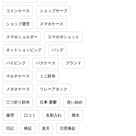
コインケース
ショップサーブ
ショップ運営
スマホケース
スマホショルダー
スマホポシェット
ネットショッピング
バッグ
パイピング
パスケース
ブランド
マルチケース
ミニ財布
メガネケース
リレーアタック
三つ折り財布
仕事 憂鬱
使い始め
修理
口コミ
名刺入れ
撥水
日記
検証
楽天
注意喚起