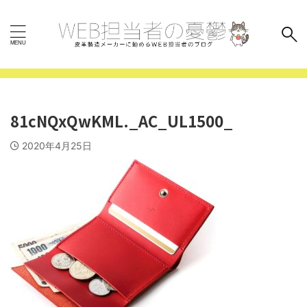
81cNQxQwKML._AC_UL1500_
2020年4月25日