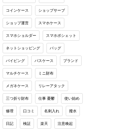
コインケース
ショップサーブ
ショップ運営
スマホケース
スマホショルダー
スマホポシェット
ネットショッピング
バッグ
パイピング
パスケース
ブランド
マルチケース
ミニ財布
メガネケース
リレーアタック
三つ折り財布
仕事 憂鬱
使い始め
修理
口コミ
名刺入れ
撥水
日記
検証
楽天
注意喚起