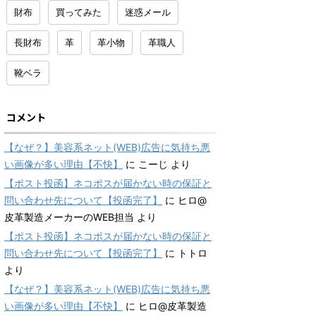
財布
買ってみた
迷惑メール
長財布
革
革小物
革職人
靴ベラ
コメント
【なぜ？】美容系ネット(WEB)広告に気持ち悪
い画像が多い理由【不快】
に
こーじ
より
【ポスト投函】ネコポスが届かない時の保証と
問い合わせ先について【投函完了】
に
ヒロ@
皮革製造メーカーのWEB担当
より
【ポスト投函】ネコポスが届かない時の保証と
問い合わせ先について【投函完了】
に
トトロ
より
【なぜ？】美容系ネット(WEB)広告に気持ち悪
い画像が多い理由【不快】
に
ヒロ@皮革製造