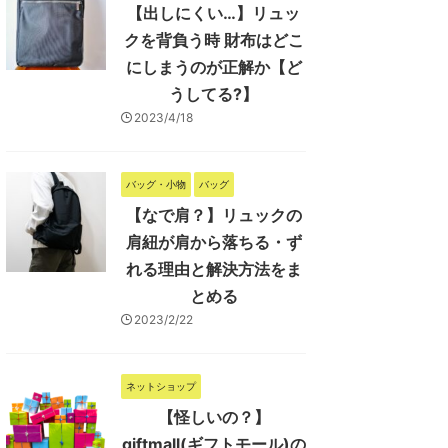
【出しにくい…】リュッ
クを背負う時 財布はどこ
にしまうのが正解か【ど
うしてる?】
2023/4/18
バッグ・小物
バッグ
【なで肩？】リュックの
肩紐が肩から落ちる・ず
れる理由と解決方法をま
とめる
2023/2/22
ネットショップ
【怪しいの？】
giftmall(ギフトモール)の