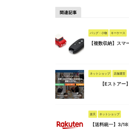
関連記事
バッグ・小物
キーケース
【複数収納】スマ
ネットショップ
店舗運営
【Eストアー
楽天
ネットショップ
【送料統一】3/1