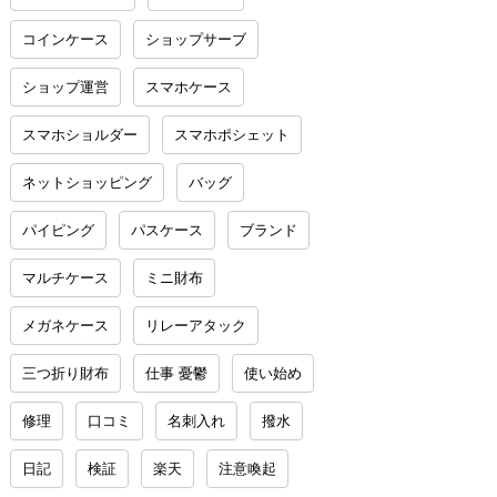
コインケース
ショップサーブ
ショップ運営
スマホケース
スマホショルダー
スマホポシェット
ネットショッピング
バッグ
パイピング
パスケース
ブランド
マルチケース
ミニ財布
メガネケース
リレーアタック
三つ折り財布
仕事 憂鬱
使い始め
修理
口コミ
名刺入れ
撥水
日記
検証
楽天
注意喚起