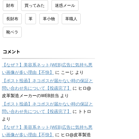
財布
買ってみた
迷惑メール
長財布
革
革小物
革職人
靴ベラ
コメント
【なぜ？】美容系ネット(WEB)広告に気持ち悪
い画像が多い理由【不快】
に
こーじ
より
【ポスト投函】ネコポスが届かない時の保証と
問い合わせ先について【投函完了】
に
ヒロ@
皮革製造メーカーのWEB担当
より
【ポスト投函】ネコポスが届かない時の保証と
問い合わせ先について【投函完了】
に
トトロ
より
【なぜ？】美容系ネット(WEB)広告に気持ち悪
い画像が多い理由【不快】
に
ヒロ@皮革製造