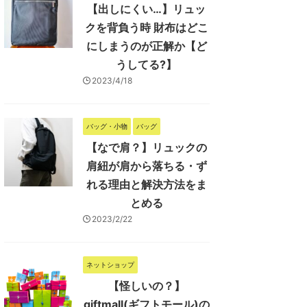
【出しにくい…】リュッ
クを背負う時 財布はどこ
にしまうのが正解か【ど
うしてる?】
2023/4/18
バッグ・小物
バッグ
【なで肩？】リュックの
肩紐が肩から落ちる・ず
れる理由と解決方法をま
とめる
2023/2/22
ネットショップ
【怪しいの？】
giftmall(ギフトモール)の