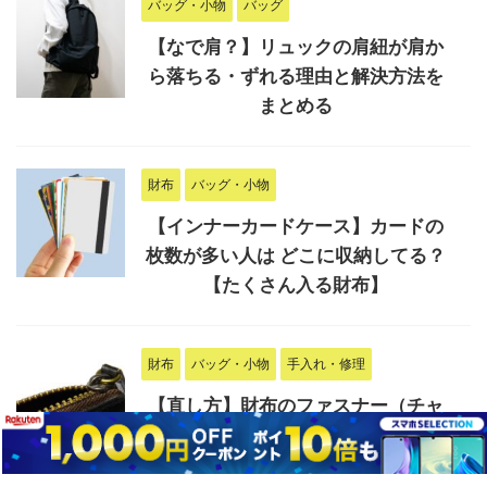
バッグ・小物
バッグ
【なで肩？】リュックの肩紐が肩か
ら落ちる・ずれる理由と解決方法を
まとめる
財布
バッグ・小物
【インナーカードケース】カードの
枚数が多い人は どこに収納してる？
【たくさん入る財布】
財布
バッグ・小物
手入れ・修理
【直し方】財布のファスナー（チャ
ック）が閉まらない時の修理方法
【引っかかる】